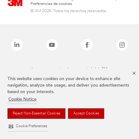
Preferencias de cookies
© 3M 2026. Todos los derechos reservados.
Las marcas mencionadas son propiedad de 3M
This website uses cookies on your device to enhance site
navigation, analyze site usage, and deliver you advertisements
based on your interests.
Cookie Notice
Reject Non-Essential Cookies
Accept Cookies
Cookie Preferences