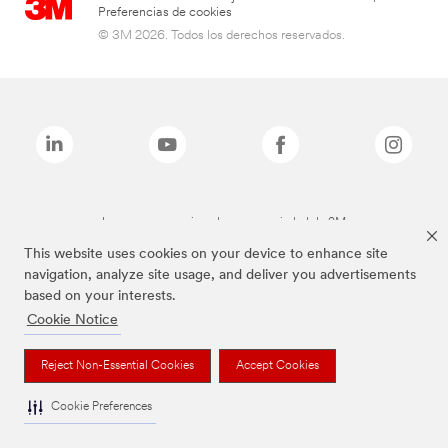
Preferencias de cookies
© 3M 2026. Todos los derechos reservados.
Las marcas mencionadas son propiedad de 3M
This website uses cookies on your device to enhance site
navigation, analyze site usage, and deliver you advertisements
based on your interests.
Cookie Notice
Reject Non-Essential Cookies
Accept Cookies
Cookie Preferences