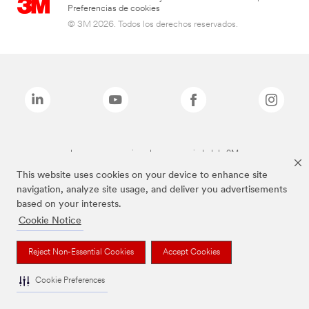
Preferencias de cookies
© 3M 2026. Todos los derechos reservados.
Las marcas mencionadas son propiedad de 3M
This website uses cookies on your device to enhance site
navigation, analyze site usage, and deliver you advertisements
based on your interests.
Cookie Notice
Reject Non-Essential Cookies
Accept Cookies
Cookie Preferences