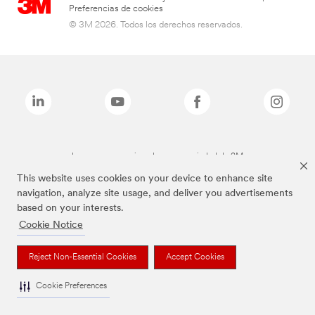
Preferencias de cookies
© 3M 2026. Todos los derechos reservados.
Las marcas mencionadas son propiedad de 3M
This website uses cookies on your device to enhance site
navigation, analyze site usage, and deliver you advertisements
based on your interests.
Cookie Notice
Reject Non-Essential Cookies
Accept Cookies
Cookie Preferences