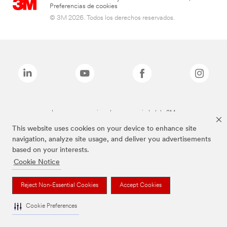
Preferencias de cookies
© 3M 2026. Todos los derechos reservados.
Las marcas mencionadas son propiedad de 3M
This website uses cookies on your device to enhance site
navigation, analyze site usage, and deliver you advertisements
based on your interests.
Cookie Notice
Reject Non-Essential Cookies
Accept Cookies
Cookie Preferences