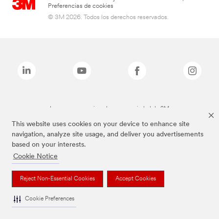
Preferencias de cookies
© 3M 2026. Todos los derechos reservados.
Las marcas mencionadas son propiedad de 3M
This website uses cookies on your device to enhance site
navigation, analyze site usage, and deliver you advertisements
based on your interests.
Cookie Notice
Reject Non-Essential Cookies
Accept Cookies
Cookie Preferences