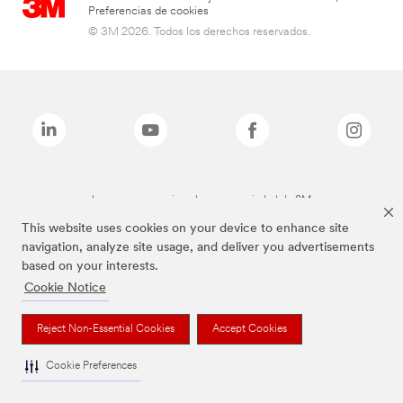
Preferencias de cookies
© 3M 2026. Todos los derechos reservados.
Las marcas mencionadas son propiedad de 3M
This website uses cookies on your device to enhance site
navigation, analyze site usage, and deliver you advertisements
based on your interests.
Cookie Notice
Reject Non-Essential Cookies
Accept Cookies
Cookie Preferences