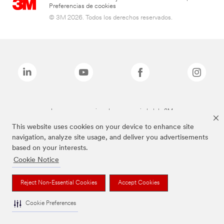
Preferencias de cookies
© 3M 2026. Todos los derechos reservados.
Las marcas mencionadas son propiedad de 3M
This website uses cookies on your device to enhance site
navigation, analyze site usage, and deliver you advertisements
based on your interests.
Cookie Notice
Reject Non-Essential Cookies
Accept Cookies
Cookie Preferences