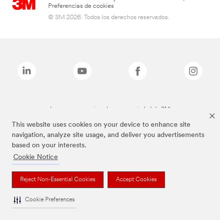
Preferencias de cookies
© 3M 2026. Todos los derechos reservados.
Las marcas mencionadas son propiedad de 3M
This website uses cookies on your device to enhance site
navigation, analyze site usage, and deliver you advertisements
based on your interests.
Cookie Notice
Reject Non-Essential Cookies
Accept Cookies
Cookie Preferences