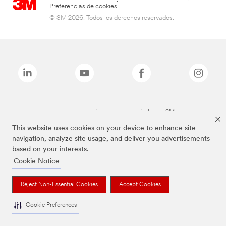
Preferencias de cookies
© 3M 2026. Todos los derechos reservados.
Las marcas mencionadas son propiedad de 3M
This website uses cookies on your device to enhance site
navigation, analyze site usage, and deliver you advertisements
based on your interests.
Cookie Notice
Reject Non-Essential Cookies
Accept Cookies
Cookie Preferences