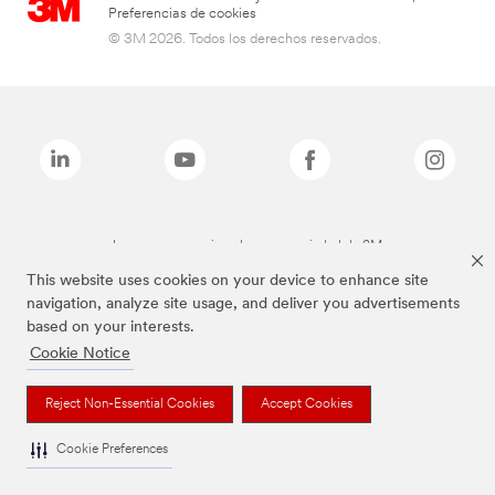
Preferencias de cookies
© 3M 2026. Todos los derechos reservados.
Las marcas mencionadas son propiedad de 3M
This website uses cookies on your device to enhance site
navigation, analyze site usage, and deliver you advertisements
based on your interests.
Cookie Notice
Reject Non-Essential Cookies
Accept Cookies
Cookie Preferences