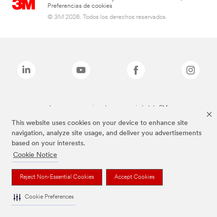
Preferencias de cookies
© 3M 2026. Todos los derechos reservados.
Las marcas mencionadas son propiedad de 3M
This website uses cookies on your device to enhance site
navigation, analyze site usage, and deliver you advertisements
based on your interests.
Cookie Notice
Reject Non-Essential Cookies
Accept Cookies
Cookie Preferences