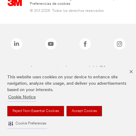
Preferencias de cookies
© 3M 2026. Todos los derechos reservados.
Las marcas mencionadas son propiedad de 3M
This website uses cookies on your device to enhance site
navigation, analyze site usage, and deliver you advertisements
based on your interests.
Cookie Notice
Reject Non-Essential Cookies
Accept Cookies
Cookie Preferences