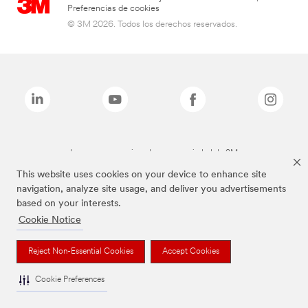
Preferencias de cookies
© 3M 2026. Todos los derechos reservados.
Las marcas mencionadas son propiedad de 3M
This website uses cookies on your device to enhance site
navigation, analyze site usage, and deliver you advertisements
based on your interests.
Cookie Notice
Reject Non-Essential Cookies
Accept Cookies
Cookie Preferences