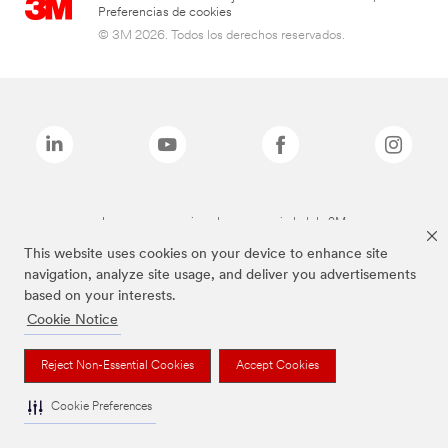
Preferencias de cookies
© 3M 2026. Todos los derechos reservados.
Las marcas mencionadas son propiedad de 3M
This website uses cookies on your device to enhance site
navigation, analyze site usage, and deliver you advertisements
based on your interests.
Cookie Notice
Reject Non-Essential Cookies
Accept Cookies
Cookie Preferences