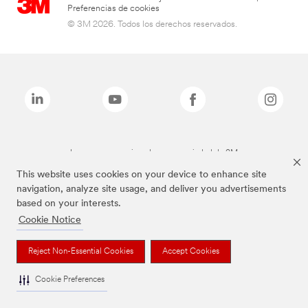
Preferencias de cookies
© 3M 2026. Todos los derechos reservados.
Las marcas mencionadas son propiedad de 3M
This website uses cookies on your device to enhance site
navigation, analyze site usage, and deliver you advertisements
based on your interests.
Cookie Notice
Reject Non-Essential Cookies
Accept Cookies
Cookie Preferences