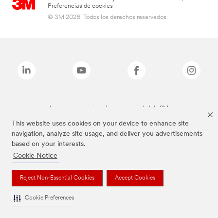
Preferencias de cookies
© 3M 2026. Todos los derechos reservados.
Las marcas mencionadas son propiedad de 3M
This website uses cookies on your device to enhance site
navigation, analyze site usage, and deliver you advertisements
based on your interests.
Cookie Notice
Reject Non-Essential Cookies
Accept Cookies
Cookie Preferences