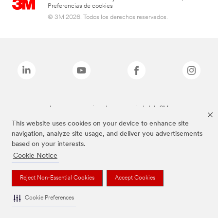
Preferencias de cookies
© 3M 2026. Todos los derechos reservados.
Las marcas mencionadas son propiedad de 3M
This website uses cookies on your device to enhance site
navigation, analyze site usage, and deliver you advertisements
based on your interests.
Cookie Notice
Reject Non-Essential Cookies
Accept Cookies
Cookie Preferences