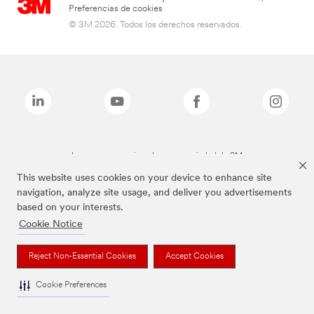
Preferencias de cookies
© 3M 2026. Todos los derechos reservados.
Las marcas mencionadas son propiedad de 3M
This website uses cookies on your device to enhance site
navigation, analyze site usage, and deliver you advertisements
based on your interests.
Cookie Notice
Reject Non-Essential Cookies
Accept Cookies
Cookie Preferences