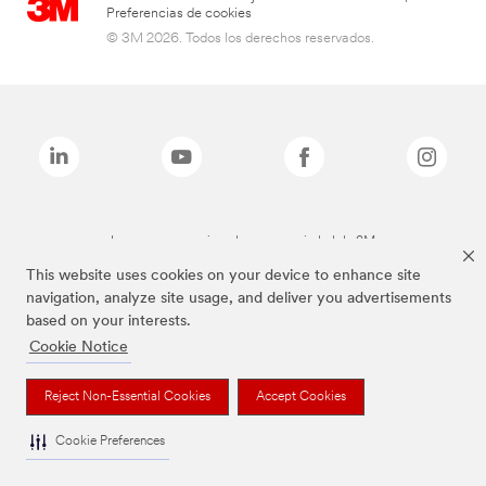
Preferencias de cookies
© 3M 2026. Todos los derechos reservados.
Las marcas mencionadas son propiedad de 3M
This website uses cookies on your device to enhance site
navigation, analyze site usage, and deliver you advertisements
based on your interests.
Cookie Notice
Reject Non-Essential Cookies
Accept Cookies
Cookie Preferences