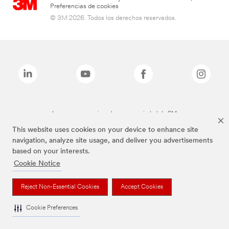
Preferencias de cookies
© 3M 2026. Todos los derechos reservados.
Las marcas mencionadas son propiedad de 3M
This website uses cookies on your device to enhance site
navigation, analyze site usage, and deliver you advertisements
based on your interests.
Cookie Notice
Reject Non-Essential Cookies
Accept Cookies
Cookie Preferences