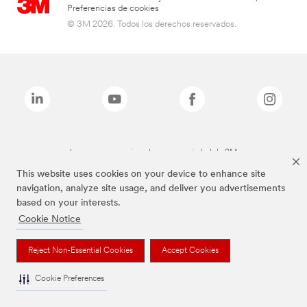
Preferencias de cookies
© 3M 2026. Todos los derechos reservados.
Las marcas mencionadas son propiedad de 3M
This website uses cookies on your device to enhance site
navigation, analyze site usage, and deliver you advertisements
based on your interests.
Cookie Notice
Reject Non-Essential Cookies
Accept Cookies
Cookie Preferences