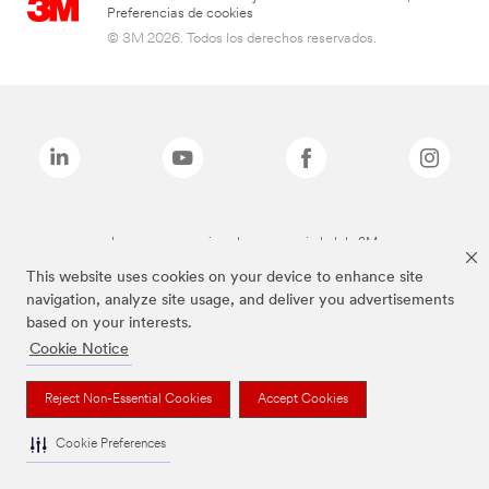
Preferencias de cookies
© 3M 2026. Todos los derechos reservados.
Las marcas mencionadas son propiedad de 3M
This website uses cookies on your device to enhance site
navigation, analyze site usage, and deliver you advertisements
based on your interests.
Cookie Notice
Reject Non-Essential Cookies
Accept Cookies
Cookie Preferences