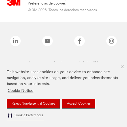
Preferencias de cookies
© 3M 2026. Todos los derechos reservados.
Las marcas mencionadas son propiedad de 3M
This website uses cookies on your device to enhance site
navigation, analyze site usage, and deliver you advertisements
based on your interests.
Cookie Notice
Reject Non-Essential Cookies
Accept Cookies
Cookie Preferences