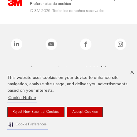
Preferencias de cookies
© 3M 2026. Todos los derechos reservados.
Las marcas mencionadas son propiedad de 3M
This website uses cookies on your device to enhance site
navigation, analyze site usage, and deliver you advertisements
based on your interests.
Cookie Notice
Reject Non-Essential Cookies
Accept Cookies
Cookie Preferences