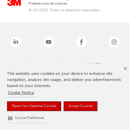
Preferencias de cookies
© 3M 2026. Todos los derechos reservados.
Las marcas mencionadas son propiedad de 3M
This website uses cookies on your device to enhance site
navigation, analyze site usage, and deliver you advertisements
based on your interests.
Cookie Notice
Reject Non-Essential Cookies
Accept Cookies
Cookie Preferences