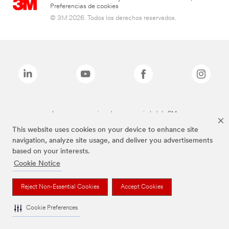
Preferencias de cookies
© 3M 2026. Todos los derechos reservados.
Las marcas mencionadas son propiedad de 3M
This website uses cookies on your device to enhance site
navigation, analyze site usage, and deliver you advertisements
based on your interests.
Cookie Notice
Reject Non-Essential Cookies
Accept Cookies
Cookie Preferences