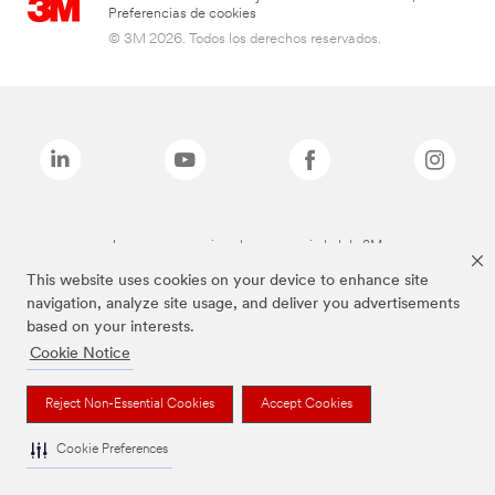
Preferencias de cookies
© 3M 2026. Todos los derechos reservados.
Las marcas mencionadas son propiedad de 3M
This website uses cookies on your device to enhance site
navigation, analyze site usage, and deliver you advertisements
based on your interests.
Cookie Notice
Reject Non-Essential Cookies
Accept Cookies
Cookie Preferences