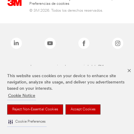
Preferencias de cookies
© 3M 2026. Todos los derechos reservados.
Las marcas mencionadas son propiedad de 3M
This website uses cookies on your device to enhance site
navigation, analyze site usage, and deliver you advertisements
based on your interests.
Cookie Notice
Reject Non-Essential Cookies
Accept Cookies
Cookie Preferences