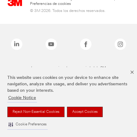
Preferencias de cookies
© 3M 2026. Todos los derechos reservados.
Las marcas mencionadas son propiedad de 3M
This website uses cookies on your device to enhance site
navigation, analyze site usage, and deliver you advertisements
based on your interests.
Cookie Notice
Reject Non-Essential Cookies
Accept Cookies
Cookie Preferences