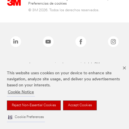
Preferencias de cookies
© 3M 2026. Todos los derechos reservados.
Las marcas mencionadas son propiedad de 3M
This website uses cookies on your device to enhance site
navigation, analyze site usage, and deliver you advertisements
based on your interests.
Cookie Notice
Reject Non-Essential Cookies
Accept Cookies
Cookie Preferences