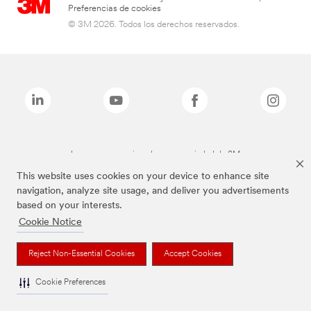
Preferencias de cookies
© 3M 2026. Todos los derechos reservados.
Las marcas mencionadas son propiedad de 3M
This website uses cookies on your device to enhance site
navigation, analyze site usage, and deliver you advertisements
based on your interests.
Cookie Notice
Reject Non-Essential Cookies
Accept Cookies
Cookie Preferences