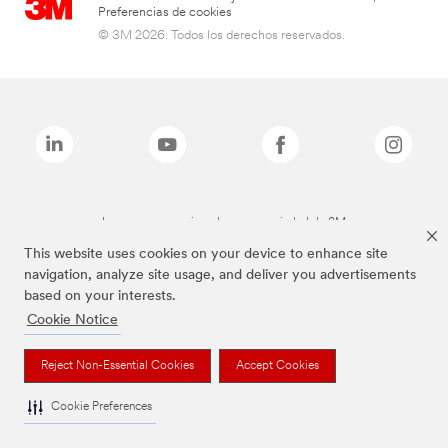
Preferencias de cookies
© 3M 2026. Todos los derechos reservados.
Las marcas mencionadas son propiedad de 3M
This website uses cookies on your device to enhance site
navigation, analyze site usage, and deliver you advertisements
based on your interests.
Cookie Notice
Reject Non-Essential Cookies
Accept Cookies
Cookie Preferences