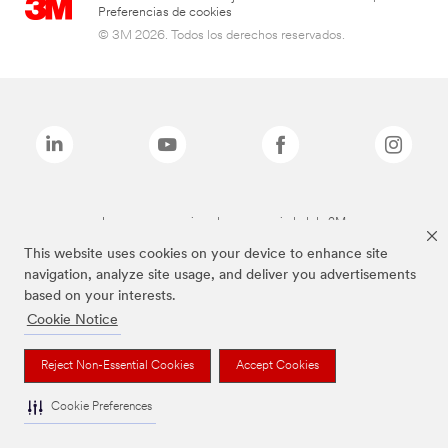
Preferencias de cookies
© 3M 2026. Todos los derechos reservados.
Las marcas mencionadas son propiedad de 3M
This website uses cookies on your device to enhance site
navigation, analyze site usage, and deliver you advertisements
based on your interests.
Cookie Notice
Reject Non-Essential Cookies
Accept Cookies
Cookie Preferences