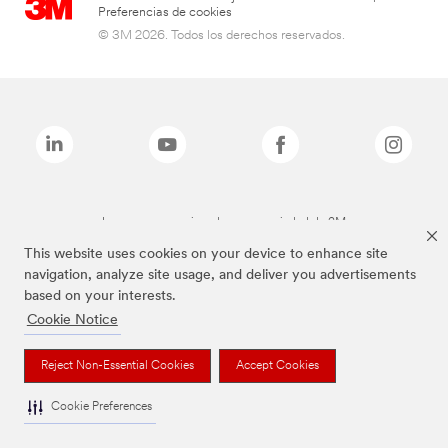
Preferencias de cookies
© 3M 2026. Todos los derechos reservados.
Las marcas mencionadas son propiedad de 3M
This website uses cookies on your device to enhance site
navigation, analyze site usage, and deliver you advertisements
based on your interests.
Cookie Notice
Reject Non-Essential Cookies
Accept Cookies
Cookie Preferences