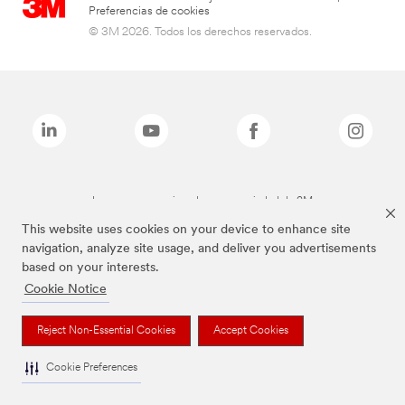
Preferencias de cookies
© 3M 2026. Todos los derechos reservados.
Las marcas mencionadas son propiedad de 3M
This website uses cookies on your device to enhance site
navigation, analyze site usage, and deliver you advertisements
based on your interests.
Cookie Notice
Reject Non-Essential Cookies
Accept Cookies
Cookie Preferences