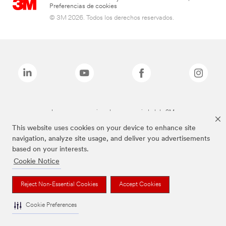
Preferencias de cookies
© 3M 2026. Todos los derechos reservados.
Las marcas mencionadas son propiedad de 3M
This website uses cookies on your device to enhance site
navigation, analyze site usage, and deliver you advertisements
based on your interests.
Cookie Notice
Reject Non-Essential Cookies
Accept Cookies
Cookie Preferences