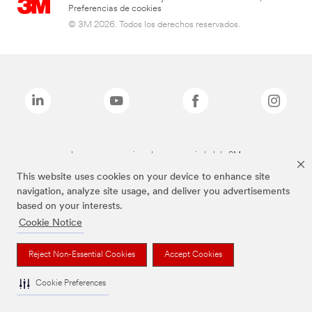
Preferencias de cookies
© 3M 2026. Todos los derechos reservados.
Las marcas mencionadas son propiedad de 3M
This website uses cookies on your device to enhance site
navigation, analyze site usage, and deliver you advertisements
based on your interests.
Cookie Notice
Reject Non-Essential Cookies
Accept Cookies
Cookie Preferences