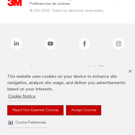
Preferencias de cookies
© 3M 2026. Todos los derechos reservados.
Las marcas mencionadas son propiedad de 3M
This website uses cookies on your device to enhance site
navigation, analyze site usage, and deliver you advertisements
based on your interests.
Cookie Notice
Reject Non-Essential Cookies
Accept Cookies
Cookie Preferences