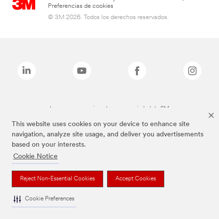
Preferencias de cookies
© 3M 2026. Todos los derechos reservados.
Las marcas mencionadas son propiedad de 3M
This website uses cookies on your device to enhance site
navigation, analyze site usage, and deliver you advertisements
based on your interests.
Cookie Notice
Reject Non-Essential Cookies
Accept Cookies
Cookie Preferences