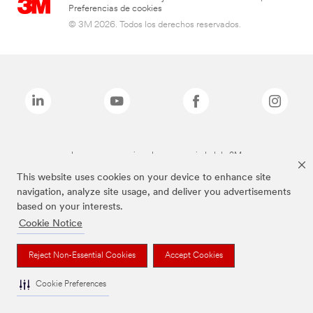
Preferencias de cookies
© 3M 2026. Todos los derechos reservados.
Las marcas mencionadas son propiedad de 3M
This website uses cookies on your device to enhance site
navigation, analyze site usage, and deliver you advertisements
based on your interests.
Cookie Notice
Reject Non-Essential Cookies
Accept Cookies
Cookie Preferences