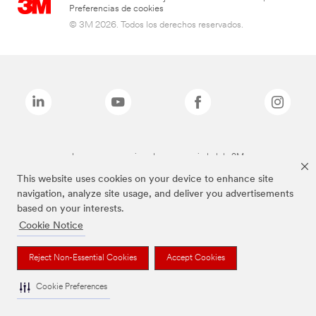
Preferencias de cookies
© 3M 2026. Todos los derechos reservados.
Las marcas mencionadas son propiedad de 3M
This website uses cookies on your device to enhance site
navigation, analyze site usage, and deliver you advertisements
based on your interests.
Cookie Notice
Reject Non-Essential Cookies
Accept Cookies
Cookie Preferences