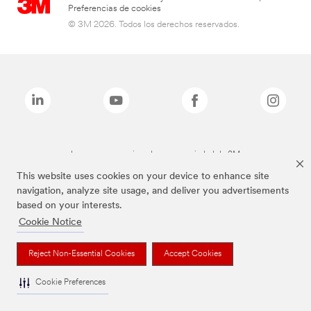
Preferencias de cookies
© 3M 2026. Todos los derechos reservados.
Las marcas mencionadas son propiedad de 3M
This website uses cookies on your device to enhance site
navigation, analyze site usage, and deliver you advertisements
based on your interests.
Cookie Notice
Reject Non-Essential Cookies
Accept Cookies
Cookie Preferences