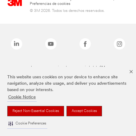
Preferencias de cookies
© 3M 2026. Todos los derechos reservados.
Las marcas mencionadas son propiedad de 3M
This website uses cookies on your device to enhance site
navigation, analyze site usage, and deliver you advertisements
based on your interests.
Cookie Notice
Reject Non-Essential Cookies
Accept Cookies
Cookie Preferences