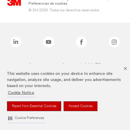
Preferencias de cookies
© 3M 2026. Todos los derechos reservados.
Las marcas mencionadas son propiedad de 3M
This website uses cookies on your device to enhance site
navigation, analyze site usage, and deliver you advertisements
based on your interests.
Cookie Notice
Reject Non-Essential Cookies
Accept Cookies
Cookie Preferences