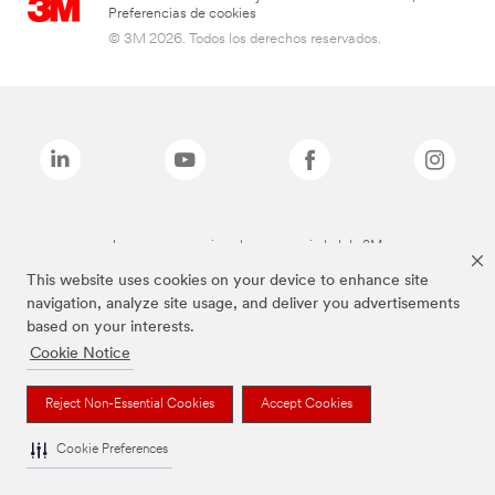
Preferencias de cookies
© 3M 2026. Todos los derechos reservados.
Las marcas mencionadas son propiedad de 3M
This website uses cookies on your device to enhance site
navigation, analyze site usage, and deliver you advertisements
based on your interests.
Cookie Notice
Reject Non-Essential Cookies
Accept Cookies
Cookie Preferences