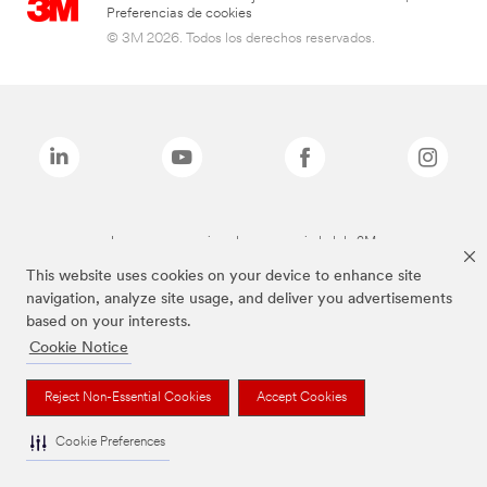
Preferencias de cookies
© 3M 2026. Todos los derechos reservados.
Las marcas mencionadas son propiedad de 3M
This website uses cookies on your device to enhance site
navigation, analyze site usage, and deliver you advertisements
based on your interests.
Cookie Notice
Reject Non-Essential Cookies
Accept Cookies
Cookie Preferences