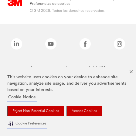
Preferencias de cookies
© 3M 2026. Todos los derechos reservados.
Las marcas mencionadas son propiedad de 3M
This website uses cookies on your device to enhance site
navigation, analyze site usage, and deliver you advertisements
based on your interests.
Cookie Notice
Reject Non-Essential Cookies
Accept Cookies
Cookie Preferences