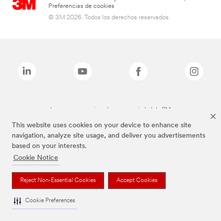
Preferencias de cookies
© 3M 2026. Todos los derechos reservados.
Las marcas mencionadas son propiedad de 3M
This website uses cookies on your device to enhance site
navigation, analyze site usage, and deliver you advertisements
based on your interests.
Cookie Notice
Reject Non-Essential Cookies
Accept Cookies
Cookie Preferences