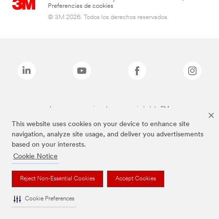
Preferencias de cookies
© 3M 2026. Todos los derechos reservados.
Las marcas mencionadas son propiedad de 3M
This website uses cookies on your device to enhance site
navigation, analyze site usage, and deliver you advertisements
based on your interests.
Cookie Notice
Reject Non-Essential Cookies
Accept Cookies
Cookie Preferences